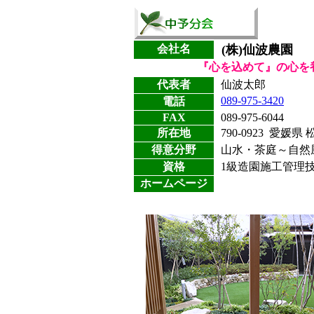
会社名
(株)仙波農園
『心を込めて』の心を
代表者
仙波太郎
089-975-3420
電話
FAX
089-975-6044
所在地
790-0923 愛媛県
得意分野
山水・茶庭～自然
資格
1級造園施工管理
ホームページ