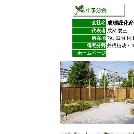
会社名
成瀬緑化産
代表者
成瀬 要三
所在地
791-0244 
得意分野
外構植栽・
ホームページ