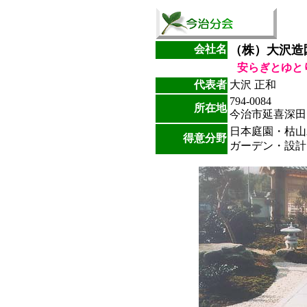
会社名
（株）大沢造
安らぎとゆと
代表者
大沢 正和
794-0084
所在地
今治市延喜深田甲
日本庭園・枯山
得意分野
ガーデン・設計