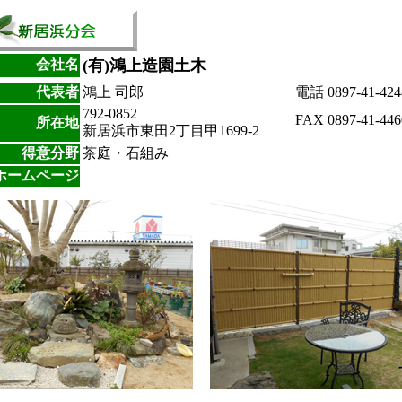
会社名
(有)鴻上造園土木
代表者
鴻上 司郎
電話
0897-41-424
792-0852
FAX
0897-41-446
所在地
新居浜市東田2丁目甲1699-2
得意分野
茶庭・石組み
ホームページ