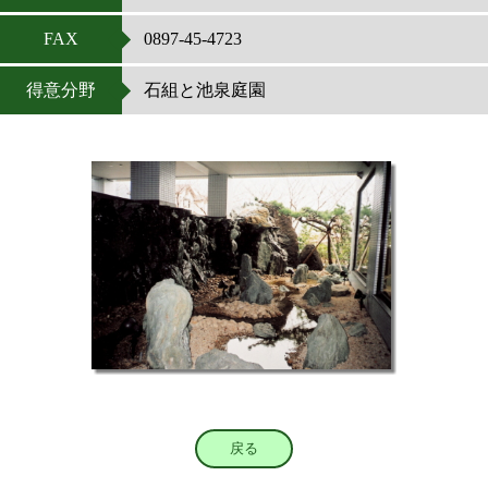
FAX
0897-45-4723
得意分野
石組と池泉庭園
戻る