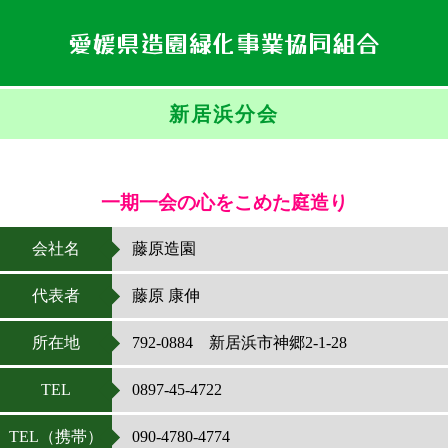
愛媛県造園緑化事業協同組合
新居浜分会
一期一会の心をこめた庭造り
会社名
藤原造園
代表者
藤原 康伸
所在地
792-0884 新居浜市神郷2-1-28
TEL
0897-45-4722
TEL（携帯）
090-4780-4774