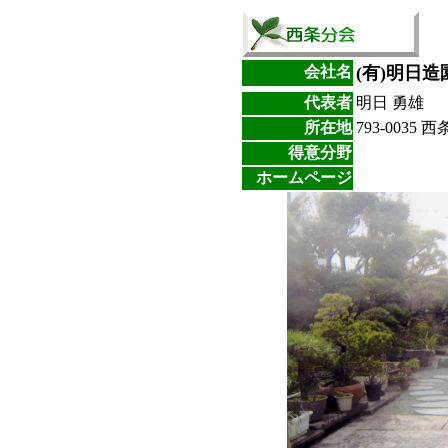
会社名
(有)明日造
代表者
明日 勇雄
所在地
793-0035 
得意分野
ホームページ