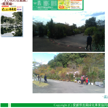
「えひめの古庭園」
=鑑賞編=
<
戻
Copyright (C) 愛媛県造園緑化事業協同組合
i
i