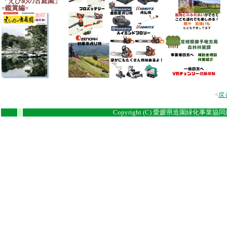
「えひめの古庭園」
=鑑賞編=
<
戻
Copyright (C) 愛媛県造園緑化事業協同組合
i
i