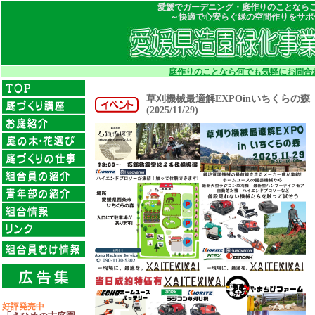
愛媛でガーデニング・庭作りのことなら
～快適で心安らぐ緑の空間作りをサポ
庭作りのことなら何でも気軽にお問合
草刈機械最適解EXPOinいちくらの森
(2025/11/29)
好評発売中