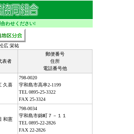
合わせください!
松広 栄祐
郵便番号
代表者
住所
電話番号他
798-0020
江 久喜
宇和島市高串2-1199
TEL 0895-25-3322
FAX 25-3324
798-0034
宇和島市錦町７－１１
田 和憲
TEL 0895-22-2826
FAX 22-2826