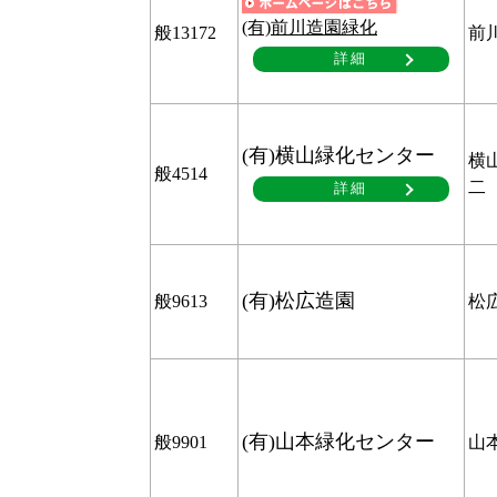
(有)前川造園緑化
般13172
前
詳細
(有)横山緑化センター
横
般4514
二
詳細
(有)松広造園
般9613
松
(有)山本緑化センター
般9901
山