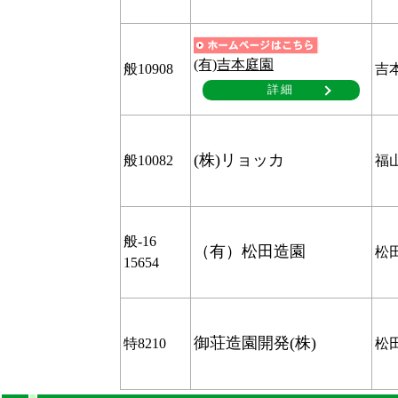
(有)吉本庭園
般10908
吉
詳細
(株)リョッカ
般10082
福
般-16
（有）松田造園
松
15654
御荘造園開発(株)
特8210
松