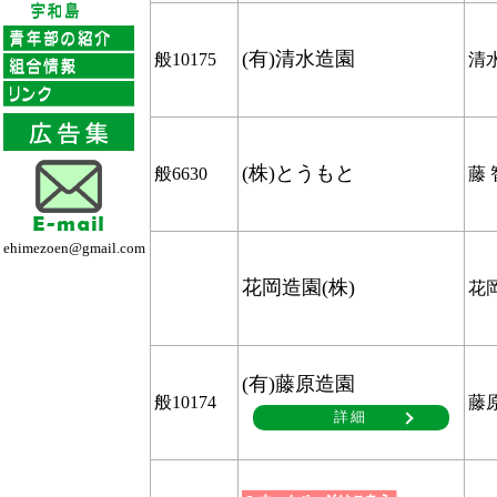
(有)清水造園
般10175
清
(株)とうもと
般6630
藤 
ehimezoen@gmail.com
花岡造園(株)
花
(有)藤原造園
般10174
藤
詳細