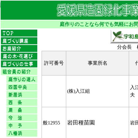
庭作りのことなら何でも気軽にお問
分会長 
許可番号
事業所名
入
(株)入江組
夫
岩田種苗園
般12955
岩