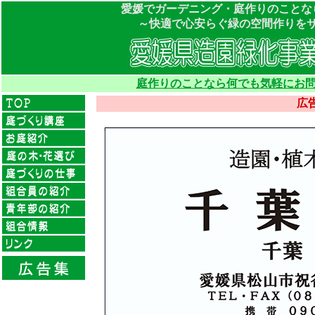
愛媛でガーデニング・庭作りのことな
～快適で心安らぐ緑の空間作りを
庭作りのことなら何でも気軽にお問
広