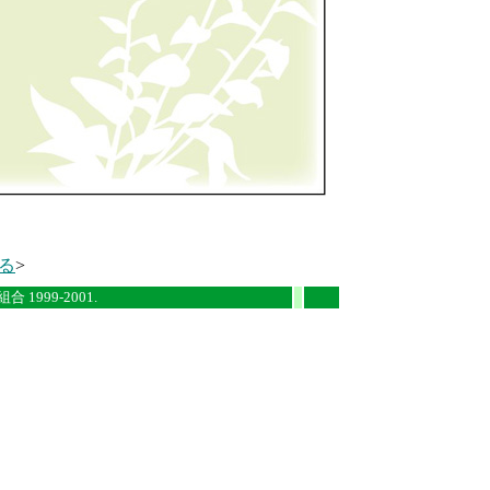
る
>
i
i
 1999-2001.